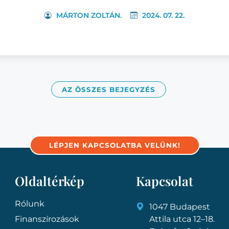
MÁRTON ZOLTÁN.
2024. 07. 22.
AZ ÖSSZES BEJEGYZÉS
LÉPJEN KAPCSOLATBA VELÜNK!
Oldaltérkép
Kapcsolat
Rólunk
1047 Budapest
Finanszírozások
Attila utca 12–18.