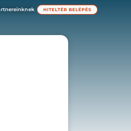
artnereinknek
HITELTÉR BELÉPÉS