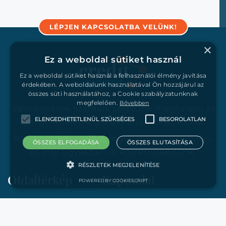
LÉPJEN KAPCSOLATBA VELÜNK!
×
Ez a weboldal sütiket használ
Ez a weboldal sütiket használ a felhasználói élmény javítása
érdekében. A weboldalunk használatával Ön hozzájárul az
összes süti használatához, a Cookie szabályzatunknak
megfelelően.
Bővebben
Vállalkozások számára segítünk megtalálni az
ELENGEDHETETLENÜL SZÜKSÉGES
BESOROLATLAN
igényeiknek megfelelő finanszírozásokat.
Pályázati, könyvelési, ingatlanügyi, üzletviteli
ÖSSZES ELFOGADÁSA
ÖSSZES ELUTASÍTÁSA
és jogi ügyekben is közreműködünk.
RÉSZLETEK MEGJELENÍTÉSE
Oldaltérkép
Kapcsolat
POWERED BY COOKIESCRIPT
Rólunk
1047 Budapest
Elengedhetetlenül szükséges
Besorolatlan
Finanszírozások
Attila utca 12–18.
Az elengedhetetlenül szükséges sütik lehetővé teszik a webhely