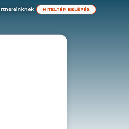
artnereinknek
HITELTÉR BELÉPÉS