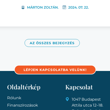
MÁRTON ZOLTÁN.
2024. 07. 22.
AZ ÖSSZES BEJEGYZÉS
LÉPJEN KAPCSOLATBA VELÜNK!
Oldaltérkép
Kapcsolat
Rólunk
1047 Budapest
Finanszírozások
Attila utca 12–18.